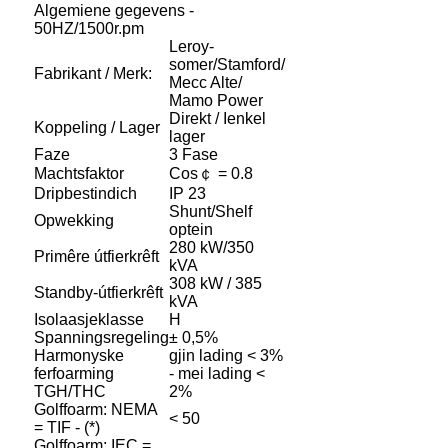
Algemiene gegevens -
50HZ/1500r.pm
Leroy-
somer/Stamford/
Fabrikant / Merk:
Mecc Alte/
Mamo Power
Direkt / Ienkel
Koppeling / Lager
lager
Faze
3 Fase
Machtsfaktor
Cos￠ = 0.8
Dripbestindich
IP 23
Shunt/Shelf
Opwekking
optein
280 kW/350
Primêre útfierkrêft
kVA
308 kW / 385
Standby-útfierkrêft
kVA
Isolaasjeklasse
H
Spanningsregeling
± 0,5%
Harmonyske
gjin lading < 3%
ferfoarming
- mei lading <
TGH/THC
2%
Golffoarm: NEMA
< 50
= TIF - (*)
Golffoarm: IEC =