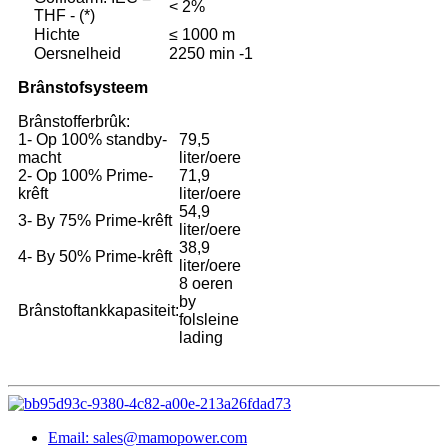
< 2%
THF - (*)
Hichte
≤ 1000 m
Oersnelheid
2250 min -1
Brânstofsysteem
Brânstofferbrûk:
1- Op 100% standby-
79,5
macht
liter/oere
2- Op 100% Prime-
71,9
krêft
liter/oere
54,9
3- By 75% Prime-krêft
liter/oere
38,9
4- By 50% Prime-krêft
liter/oere
8 oeren
by
Brânstoftankkapasiteit:
folsleine
lading
Email: sales@mamopower.com