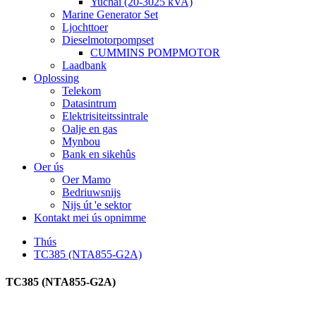
Yuchai (20-3025 kVA)
Marine Generator Set
Ljochttoer
Dieselmotorpompset
CUMMINS POMPMOTOR
Laadbank
Oplossing
Telekom
Datasintrum
Elektrisiteitssintrale
Oalje en gas
Mynbou
Bank en sikehûs
Oer ús
Oer Mamo
Bedriuwsnijs
Nijs út 'e sektor
Kontakt mei ús opnimme
Thús
TC385 (NTA855-G2A)
TC385 (NTA855-G2A)