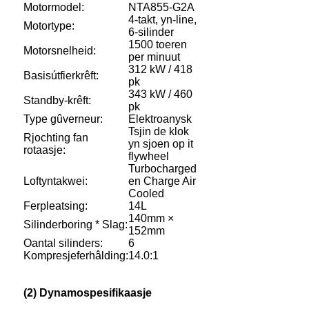
Motormodel:
NTA855-G2A
4-takt, yn-line,
Motortype:
6-silinder
1500 toeren
Motorsnelheid:
per minuut
312 kW / 418
Basisútfierkrêft:
pk
343 kW / 460
Standby-krêft:
pk
Type gûverneur:
Elektroanysk
Tsjin de klok
Rjochting fan
yn sjoen op it
rotaasje:
flywheel
Turbocharged
Loftyntakwei:
en Charge Air
Cooled
Ferpleatsing:
14L
140mm ×
Silinderboring * Slag:
152mm
Oantal silinders:
6
Kompresjeferhâlding:
14.0:1
(2) Dynamospesifikaasje