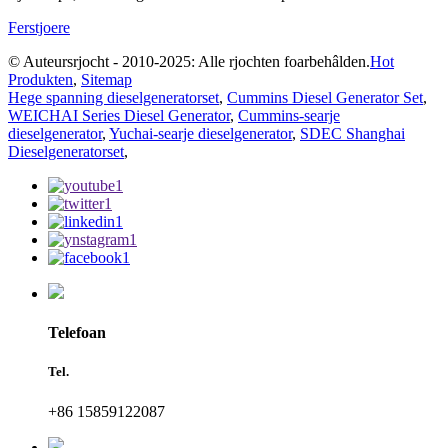
Ferstjoere
© Auteursrjocht - 2010-2025: Alle rjochten foarbehâlden.
Hot
Produkten
,
Sitemap
Hege spanning dieselgeneratorset
,
Cummins Diesel Generator Set
,
WEICHAI Series Diesel Generator
,
Cummins-searje
dieselgenerator
,
Yuchai-searje dieselgenerator
,
SDEC Shanghai
Dieselgeneratorset
,
Telefoan
Tel.
+86 15859122087