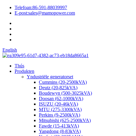
Telefoan:
86-591-88039997
E-post:
sales@mamopower.com
English
Thús
Produkten
Yndustriële generatorset
Cummins (20-2500kVA)
Deutz (20-825kVA)
Boudewyn (500-3025kVA)
Doosan (62-1000kVA)
ISUZU (20-46kVA)
MTU (275-3300kVA)
Perkins (9-2500kVA)
Mitsubishi (625-2500kVA)
Fawde (15-413kVA)
Yangdong (8-83kVA)