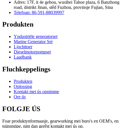
Adres: 17F, it 4e gebou, wusibei Tahoe plaza, 6 Banzhong
road, distrikt Jinan, stêd Fuzhou, provinsje Fujian, Sina
Telefoan: 86-591-88039997
Produkten
Yndustriële generatorset
Marine Generator Set
Ljochttoer
Dieselmotorpompset
Laadbank
Fluchkeppelings
Produkten
Oplossing
Kontakt mei ús opnimme
Oer ús
FOLGJE ÚS
Foar produktynformaasje, gearwurking mei buro's en OEM's, en
tsjinststipe, nim dan gerêst kontakt mei ús op.