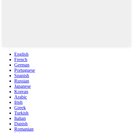
English
French
German
Portuguese
Spanish
Russian
Japanese
Korean
Arabic
Irish
Greek
Turkish
Italian
Danish
Romanian