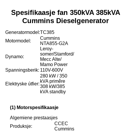
Spesifikaasje fan 350kVA 385kVA
Cummins Dieselgenerator
Generatormodel:
TC385
Cummins
Motormodel:
NTA855-G2A
Leroy-
somer/Stamford/
Dynamo:
Mecc Alte/
Mamo Power
Spanningsberik:
110V-600V
280 kW / 350
kVA primêre
Elektryske útfier:
308 kW/385
kVA standby
(1) Motorspesifikaasje
Algemiene prestaasjes
CCEC
Produksje:
Cummins