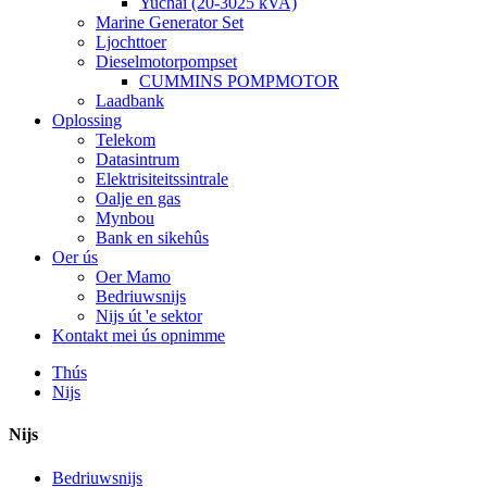
Yuchai (20-3025 kVA)
Marine Generator Set
Ljochttoer
Dieselmotorpompset
CUMMINS POMPMOTOR
Laadbank
Oplossing
Telekom
Datasintrum
Elektrisiteitssintrale
Oalje en gas
Mynbou
Bank en sikehûs
Oer ús
Oer Mamo
Bedriuwsnijs
Nijs út 'e sektor
Kontakt mei ús opnimme
Thús
Nijs
Nijs
Bedriuwsnijs