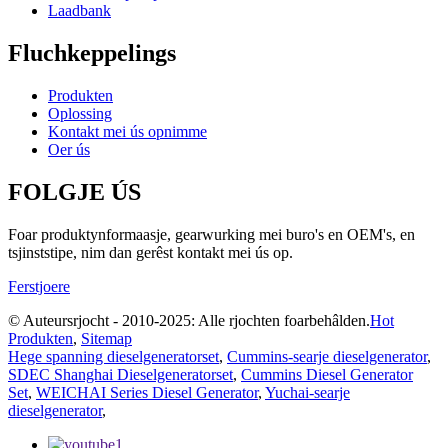
Laadbank
Fluchkeppelings
Produkten
Oplossing
Kontakt mei ús opnimme
Oer ús
FOLGJE ÚS
Foar produktynformaasje, gearwurking mei buro's en OEM's, en
tsjinststipe, nim dan gerêst kontakt mei ús op.
Ferstjoere
© Auteursrjocht - 2010-2025: Alle rjochten foarbehâlden.
Hot
Produkten
,
Sitemap
Hege spanning dieselgeneratorset
,
Cummins-searje dieselgenerator
,
SDEC Shanghai Dieselgeneratorset
,
Cummins Diesel Generator
Set
,
WEICHAI Series Diesel Generator
,
Yuchai-searje
dieselgenerator
,