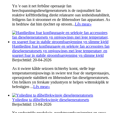
Yn 'e oan it net ferbûne operaasje fan
heechspanningsdieselgeneratorsets is de rasjonaliteit fan
reaktive krêftferdieling direkt relatearre oan ienheidsstabiliteit,
feiligens fan it stroomnet en de libbensdoer fan apparatuer. As
in bedriuw dat him rjochtet op stroom...
Lês mear
»
Hantlieding foar konfiguraasje en seleksje fan accessoires fan
dieselgeneratorsets yn omjouwings mei lege temperatuer, en
soarget foar in stabile stroomfoarsjenning yn slimme kjeld
Berjochttiid: 20-04-2026
As it swiere kâlde seizoen tichterby komt, stelle lege
temperatueromjouwings in swiere test foar de startprestaasjes,
operasjonele stabiliteit en libbensdoer fan dieselgeneratorsets.
Om brûkers yn ferskate yndustryen te helpen wittenskiplik te
befestigjen ...
Lês mear
»
Ynlieding ta dûbelfrekwinsje dieselgeneratorsets
Berjochttiid: 13-04-2026
Yn yndustriële produksje, needstroomfoarsjenning en cross-