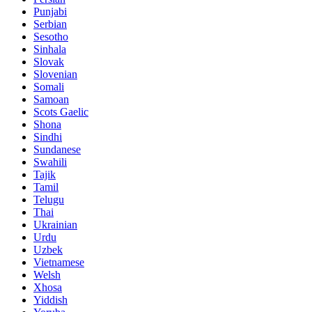
Punjabi
Serbian
Sesotho
Sinhala
Slovak
Slovenian
Somali
Samoan
Scots Gaelic
Shona
Sindhi
Sundanese
Swahili
Tajik
Tamil
Telugu
Thai
Ukrainian
Urdu
Uzbek
Vietnamese
Welsh
Xhosa
Yiddish