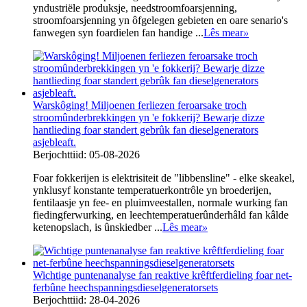
yndustriële produksje, needstroomfoarsjenning,
stroomfoarsjenning yn ôfgelegen gebieten en oare senario's
fanwegen syn foardielen fan handige ...
Lês mear
»
Warskôging! Miljoenen ferliezen feroarsake troch
stroomûnderbrekkingen yn 'e fokkerij? Bewarje dizze
hantlieding foar standert gebrûk fan dieselgenerators
asjebleaft.
Berjochttiid: 05-08-2026
Foar fokkerijen is elektrisiteit de "libbensline" - elke skeakel,
ynklusyf konstante temperatuerkontrôle yn broederijen,
fentilaasje yn fee- en pluimveestallen, normale wurking fan
fiedingferwurking, en leechtemperatuerûnderhâld fan kâlde
ketenopslach, is ûnskiedber ...
Lês mear
»
Wichtige puntenanalyse fan reaktive krêftferdieling foar net-
ferbûne heechspanningsdieselgeneratorsets
Berjochttiid: 28-04-2026