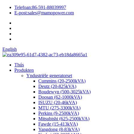
Telefoan:
86-591-88039997
E-post:
sales@mamopower.com
English
Thús
Produkten
Yndustriële generatorset
Cummins (20-2500kVA)
Deutz (20-825kVA)
Boudewyn (500-3025kVA)
Doosan (62-1000kVA)
ISUZU (20-46kVA)
MTU (275-3300kVA)
Perkins (9-2500kVA)
Mitsubishi (625-2500kVA)
Fawde (15-413kVA)
Yangdong (8-83kVA)