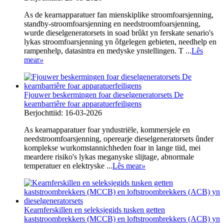
As de kearnapparatuer fan mienskiplike stroomfoarsjenning,
standby-stroomfoarsjenning en needstroomfoarsjenning,
wurde dieselgeneratorsets in soad brûkt yn ferskate senario's
lykas stroomfoarsjenning yn ôfgelegen gebieten, needhelp en
rampenhelp, datasintra en medyske ynstellingen. T ...
Lês
mear
»
Fjouwer beskermingen foar dieselgeneratorsets De
kearnbarriêre foar apparatuerfeiligens
Berjochttiid: 16-03-2026
As kearnapparatuer foar yndustriële, kommersjele en
needstroomfoarsjenning, operearje dieselgeneratorsets ûnder
komplekse wurkomstannichheden foar in lange tiid, mei
meardere risiko's lykas meganyske slijtage, abnormale
temperatuer en elektryske ...
Lês mear
»
Kearnferskillen en seleksjegids tusken getten
kaststroombrekkers (MCCB) en loftstroombrekkers (ACB) yn