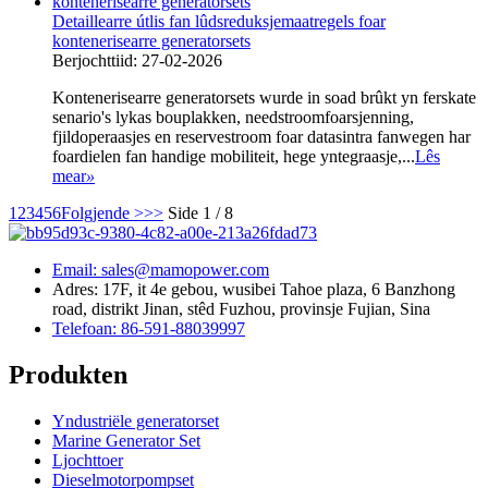
Detaillearre útlis fan lûdsreduksjemaatregels foar
kontenerisearre generatorsets
Berjochttiid: 27-02-2026
Kontenerisearre generatorsets wurde in soad brûkt yn ferskate
senario's lykas bouplakken, needstroomfoarsjenning,
fjildoperaasjes en reservestroom foar datasintra fanwegen har
foardielen fan handige mobiliteit, hege yntegraasje,...
Lês
mear
»
1
2
3
4
5
6
Folgjende >
>>
Side 1 / 8
Email: sales@mamopower.com
Adres: 17F, it 4e gebou, wusibei Tahoe plaza, 6 Banzhong
road, distrikt Jinan, stêd Fuzhou, provinsje Fujian, Sina
Telefoan: 86-591-88039997
Produkten
Yndustriële generatorset
Marine Generator Set
Ljochttoer
Dieselmotorpompset