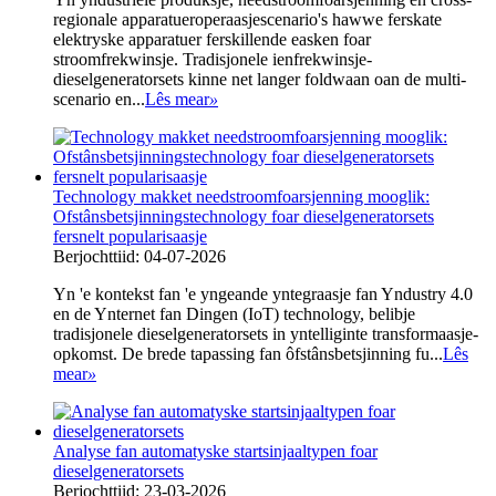
regionale apparatueroperaasjescenario's hawwe ferskate
elektryske apparatuer ferskillende easken foar
stroomfrekwinsje. Tradisjonele ienfrekwinsje-
dieselgeneratorsets kinne net langer foldwaan oan de multi-
scenario en...
Lês mear
»
Technology makket needstroomfoarsjenning mooglik:
Ofstânsbetsjinningstechnology foar dieselgeneratorsets
fersnelt popularisaasje
Berjochttiid: 04-07-2026
Yn 'e kontekst fan 'e yngeande yntegraasje fan Yndustry 4.0
en de Ynternet fan Dingen (IoT) technology, belibje
tradisjonele dieselgeneratorsets in yntelliginte transformaasje-
opkomst. De brede tapassing fan ôfstânsbetsjinning fu...
Lês
mear
»
Analyse fan automatyske startsinjaaltypen foar
dieselgeneratorsets
Berjochttiid: 23-03-2026