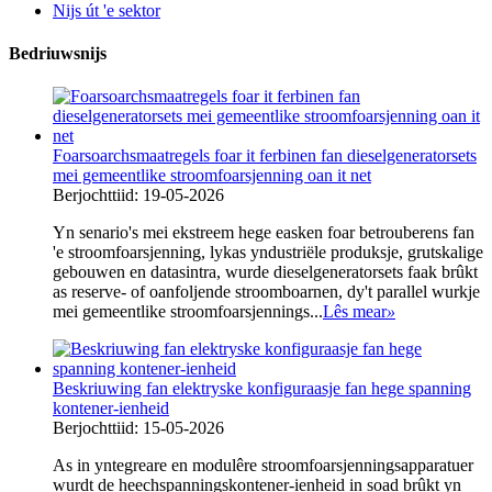
Nijs út 'e sektor
Bedriuwsnijs
Foarsoarchsmaatregels foar it ferbinen fan dieselgeneratorsets
mei gemeentlike stroomfoarsjenning oan it net
Berjochttiid: 19-05-2026
Yn senario's mei ekstreem hege easken foar betrouberens fan
'e stroomfoarsjenning, lykas yndustriële produksje, grutskalige
gebouwen en datasintra, wurde dieselgeneratorsets faak brûkt
as reserve- of oanfoljende stroomboarnen, dy't parallel wurkje
mei gemeentlike stroomfoarsjennings...
Lês mear
»
Beskriuwing fan elektryske konfiguraasje fan hege spanning
kontener-ienheid
Berjochttiid: 15-05-2026
As in yntegreare en modulêre stroomfoarsjenningsapparatuer
wurdt de heechspanningskontener-ienheid in soad brûkt yn