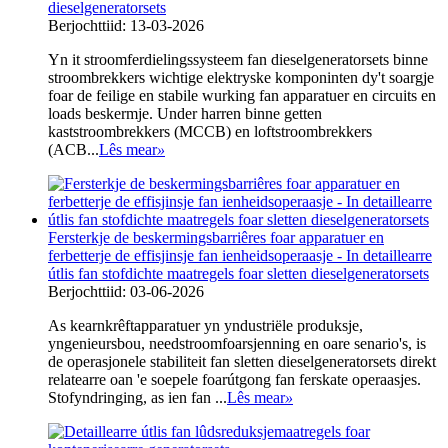
dieselgeneratorsets
Berjochttiid: 13-03-2026
Yn it stroomferdielingssysteem fan dieselgeneratorsets binne
stroombrekkers wichtige elektryske komponinten dy't soargje
foar de feilige en stabile wurking fan apparatuer en circuits en
loads beskermje. Under harren binne getten
kaststroombrekkers (MCCB) en loftstroombrekkers
(ACB...
Lês mear
»
Fersterkje de beskermingsbarriêres foar apparatuer en
ferbetterje de effisjinsje fan ienheidsoperaasje - In detaillearre
útlis fan stofdichte maatregels foar sletten dieselgeneratorsets
Berjochttiid: 03-06-2026
As kearnkrêftapparatuer yn yndustriële produksje,
yngenieursbou, needstroomfoarsjenning en oare senario's, is
de operasjonele stabiliteit fan sletten dieselgeneratorsets direkt
relatearre oan 'e soepele foarútgong fan ferskate operaasjes.
Stofyndringing, as ien fan ...
Lês mear
»