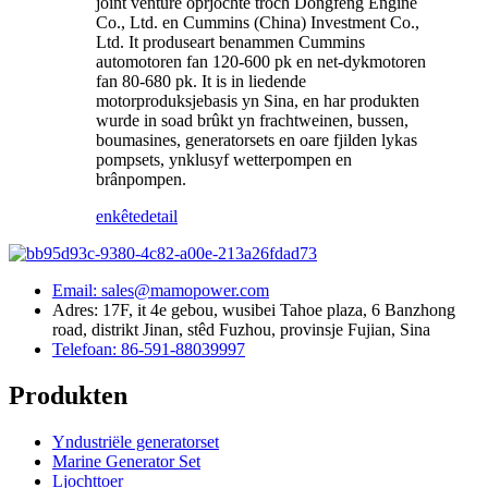
joint venture oprjochte troch Dongfeng Engine
Co., Ltd. en Cummins (China) Investment Co.,
Ltd. It produseart benammen Cummins
automotoren fan 120-600 pk en net-dykmotoren
fan 80-680 pk. It is in liedende
motorproduksjebasis yn Sina, en har produkten
wurde in soad brûkt yn frachtweinen, bussen,
boumasines, generatorsets en oare fjilden lykas
pompsets, ynklusyf wetterpompen en
brânpompen.
enkête
detail
Email: sales@mamopower.com
Adres: 17F, it 4e gebou, wusibei Tahoe plaza, 6 Banzhong
road, distrikt Jinan, stêd Fuzhou, provinsje Fujian, Sina
Telefoan: 86-591-88039997
Produkten
Yndustriële generatorset
Marine Generator Set
Ljochttoer