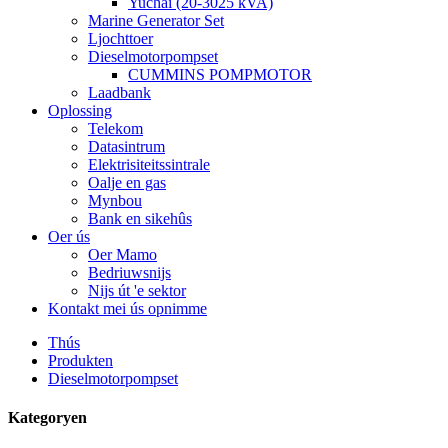
Yuchai (20-3025 kVA)
Marine Generator Set
Ljochttoer
Dieselmotorpompset
CUMMINS POMPMOTOR
Laadbank
Oplossing
Telekom
Datasintrum
Elektrisiteitssintrale
Oalje en gas
Mynbou
Bank en sikehûs
Oer ús
Oer Mamo
Bedriuwsnijs
Nijs út 'e sektor
Kontakt mei ús opnimme
Thús
Produkten
Dieselmotorpompset
Kategoryen