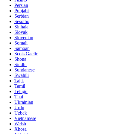
Persian
Punjabi
Serbian
Sesotho
Sinhala
Slovak
Slovenian
Somali
Samoan
Scots Gaelic
Shona
Sindhi
Sundanese
Swahili
Tajik
Tamil
Telugu
Thai
Ukrainian
Urdu
Uzbek
Vietnamese
Welsh
Xhosa