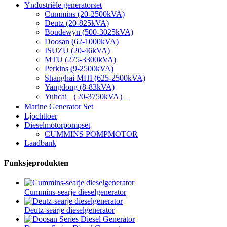
Yndustriële generatorset
Cummins (20-2500kVA)
Deutz (20-825kVA)
Boudewyn (500-3025kVA)
Doosan (62-1000kVA)
ISUZU (20-46kVA)
MTU (275-3300kVA)
Perkins (9-2500kVA)
Shanghai MHI (625-2500kVA)
Yangdong (8-83kVA)
Yuhcai （20-3750kVA）
Marine Generator Set
Ljochttoer
Dieselmotorpompset
CUMMINS POMPMOTOR
Laadbank
Funksjeprodukten
Cummins-searje dieselgenerator
Deutz-searje dieselgenerator