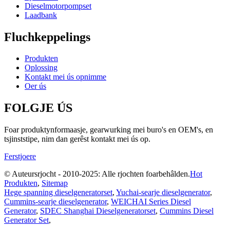
Dieselmotorpompset
Laadbank
Fluchkeppelings
Produkten
Oplossing
Kontakt mei ús opnimme
Oer ús
FOLGJE ÚS
Foar produktynformaasje, gearwurking mei buro's en OEM's, en
tsjinststipe, nim dan gerêst kontakt mei ús op.
Ferstjoere
© Auteursrjocht - 2010-2025: Alle rjochten foarbehâlden.
Hot
Produkten
,
Sitemap
Hege spanning dieselgeneratorset
,
Yuchai-searje dieselgenerator
,
Cummins-searje dieselgenerator
,
WEICHAI Series Diesel
Generator
,
SDEC Shanghai Dieselgeneratorset
,
Cummins Diesel
Generator Set
,