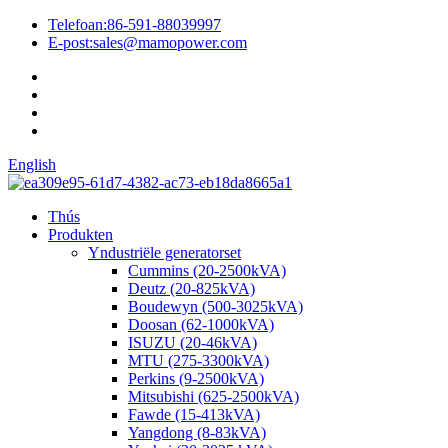
Telefoan:
86-591-88039997
E-post:
sales@mamopower.com
English
Thús
Produkten
Yndustriële generatorset
Cummins (20-2500kVA)
Deutz (20-825kVA)
Boudewyn (500-3025kVA)
Doosan (62-1000kVA)
ISUZU (20-46kVA)
MTU (275-3300kVA)
Perkins (9-2500kVA)
Mitsubishi (625-2500kVA)
Fawde (15-413kVA)
Yangdong (8-83kVA)