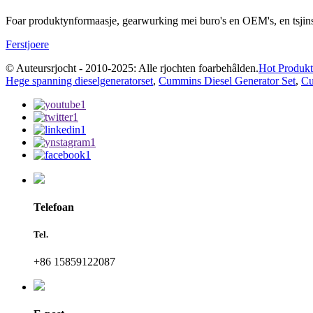
Foar produktynformaasje, gearwurking mei buro's en OEM's, en tsjinst
Ferstjoere
© Auteursrjocht - 2010-2025: Alle rjochten foarbehâlden.
Hot Produk
Hege spanning dieselgeneratorset
,
Cummins Diesel Generator Set
,
Cu
Telefoan
Tel.
+86 15859122087