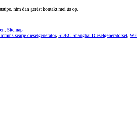
stipe, nim dan gerêst kontakt mei ús op.
ten
,
Sitemap
mmins-searje dieselgenerator
,
SDEC Shanghai Dieselgeneratorset
,
WEI