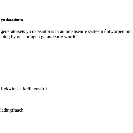
 yn datasintra
elgeneratorsets yn datasintra is in automatisearre systeem ûntworpen om 
enning by netstoringen garandearre wurdt.
rekwinsje, krêft, ensfh.)
 ladingfraach