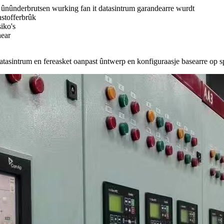
h ûnûnderbrutsen wurking fan it datasintrum garandearre wurdt
ânstofferbrûk
siko's
hear
 datasintrum en fereasket oanpast ûntwerp en konfiguraasje basearre op s