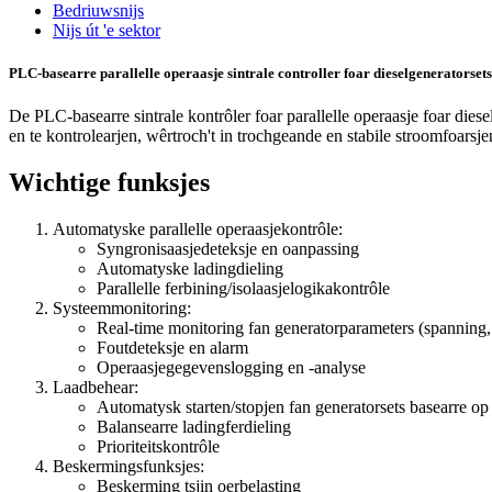
Bedriuwsnijs
Nijs út 'e sektor
PLC-basearre parallelle operaasje sintrale controller foar dieselgeneratorsets
De PLC-basearre sintrale kontrôler foar parallelle operaasje foar dies
en te kontrolearjen, wêrtroch't in trochgeande en stabile stroomfoarsj
Wichtige funksjes
Automatyske parallelle operaasjekontrôle:
Syngronisaasjedeteksje en oanpassing
Automatyske ladingdieling
Parallelle ferbining/isolaasjelogikakontrôle
Systeemmonitoring:
Real-time monitoring fan generatorparameters (spanning, f
Foutdeteksje en alarm
Operaasjegegevenslogging en -analyse
Laadbehear:
Automatysk starten/stopjen fan generatorsets basearre op
Balansearre ladingferdieling
Prioriteitskontrôle
Beskermingsfunksjes:
Beskerming tsjin oerbelasting