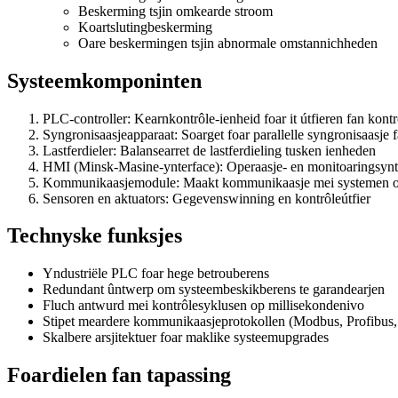
Beskerming tsjin omkearde stroom
Koartslutingbeskerming
Oare beskermingen tsjin abnormale omstannichheden
Systeemkomponinten
PLC-controller: Kearnkontrôle-ienheid foar it útfieren fan kont
Syngronisaasjeapparaat: Soarget foar parallelle syngronisaasje f
Lastferdieler: Balansearret de lastferdieling tusken ienheden
HMI (Minsk-Masine-ynterface): Operaasje- en monitoaringsynt
Kommunikaasjemodule: Maakt kommunikaasje mei systemen o
Sensoren en aktuators: Gegevenswinning en kontrôleútfier
Technyske funksjes
Yndustriële PLC foar hege betrouberens
Redundant ûntwerp om systeembeskikberens te garandearjen
Fluch antwurd mei kontrôlesyklusen op millisekondenivo
Stipet meardere kommunikaasjeprotokollen (Modbus, Profibus, 
Skalbere arsjitektuer foar maklike systeemupgrades
Foardielen fan tapassing