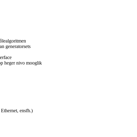
rôlealgoritmen
an generatorsets
erface
p heger nivo mooglik
Ethernet, ensfh.)