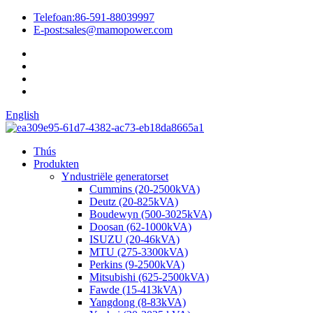
Telefoan:
86-591-88039997
E-post:
sales@mamopower.com
English
Thús
Produkten
Yndustriële generatorset
Cummins (20-2500kVA)
Deutz (20-825kVA)
Boudewyn (500-3025kVA)
Doosan (62-1000kVA)
ISUZU (20-46kVA)
MTU (275-3300kVA)
Perkins (9-2500kVA)
Mitsubishi (625-2500kVA)
Fawde (15-413kVA)
Yangdong (8-83kVA)