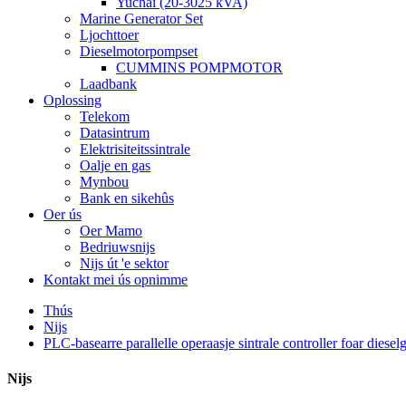
Yuchai (20-3025 kVA)
Marine Generator Set
Ljochttoer
Dieselmotorpompset
CUMMINS POMPMOTOR
Laadbank
Oplossing
Telekom
Datasintrum
Elektrisiteitssintrale
Oalje en gas
Mynbou
Bank en sikehûs
Oer ús
Oer Mamo
Bedriuwsnijs
Nijs út 'e sektor
Kontakt mei ús opnimme
Thús
Nijs
PLC-basearre parallelle operaasje sintrale controller foar diesel
Nijs