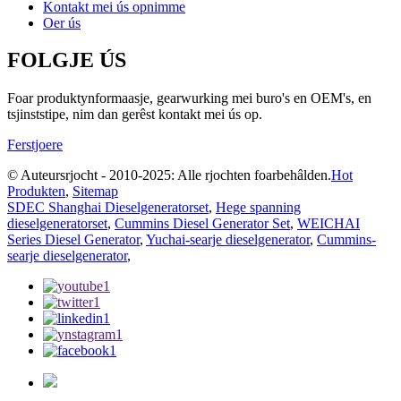
Kontakt mei ús opnimme
Oer ús
FOLGJE ÚS
Foar produktynformaasje, gearwurking mei buro's en OEM's, en
tsjinststipe, nim dan gerêst kontakt mei ús op.
Ferstjoere
© Auteursrjocht - 2010-2025: Alle rjochten foarbehâlden.
Hot
Produkten
,
Sitemap
SDEC Shanghai Dieselgeneratorset
,
Hege spanning
dieselgeneratorset
,
Cummins Diesel Generator Set
,
WEICHAI
Series Diesel Generator
,
Yuchai-searje dieselgenerator
,
Cummins-
searje dieselgenerator
,