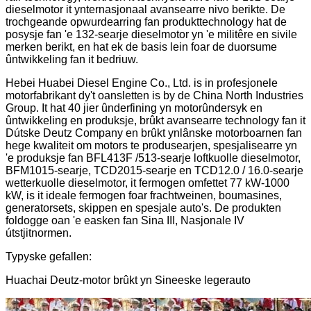
dieselmotor it ynternasjonaal avansearre nivo berikte. De
trochgeande opwurdearring fan produkttechnology hat de
posysje fan 'e 132-searje dieselmotor yn 'e militêre en sivile
merken berikt, en hat ek de basis lein foar de duorsume
ûntwikkeling fan it bedriuw.
Hebei Huabei Diesel Engine Co., Ltd. is in profesjonele
motorfabrikant dy't oansletten is by de China North Industries
Group. It hat 40 jier ûnderfining yn motorûndersyk en
ûntwikkeling en produksje, brûkt avansearre technology fan it
Dútske Deutz Company en brûkt ynlânske motorboarnen fan
hege kwaliteit om motors te produsearjen, spesjalisearre yn
'e produksje fan BFL413F /513-searje loftkuolle dieselmotor,
BFM1015-searje, TCD2015-searje en TCD12.0 / 16.0-searje
wetterkuolle dieselmotor, it fermogen omfettet 77 kW-1000
kW, is it ideale fermogen foar frachtweinen, boumasines,
generatorsets, skippen en spesjale auto's. De produkten
foldogge oan 'e easken fan Sina III, Nasjonale IV
útstjitnormen.
Typyske gefallen:
Huachai Deutz-motor brûkt yn Sineeske legerauto