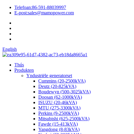
Telefoan:
86-591-88039997
E-post:
sales@mamopower.com
English
Thús
Produkten
Yndustriële generatorset
Cummins (20-2500kVA)
Deutz (20-825kVA)
Boudewyn (500-3025kVA)
Doosan (62-1000kVA)
ISUZU (20-46kVA)
MTU (275-3300kVA)
Perkins (9-2500kVA)
Mitsubishi (625-2500kVA)
Fawde (15-413kVA)
Yangdong (8-83kVA)