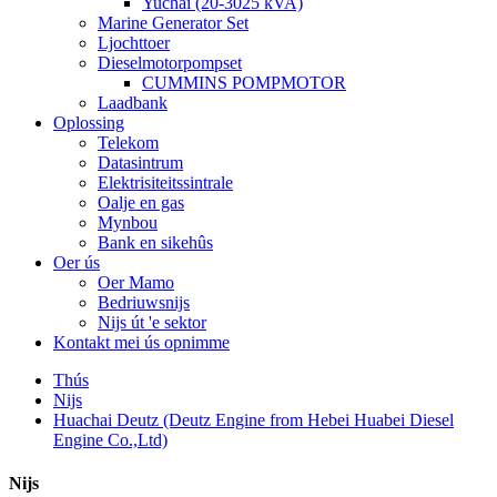
Yuchai (20-3025 kVA)
Marine Generator Set
Ljochttoer
Dieselmotorpompset
CUMMINS POMPMOTOR
Laadbank
Oplossing
Telekom
Datasintrum
Elektrisiteitssintrale
Oalje en gas
Mynbou
Bank en sikehûs
Oer ús
Oer Mamo
Bedriuwsnijs
Nijs út 'e sektor
Kontakt mei ús opnimme
Thús
Nijs
Huachai Deutz (Deutz Engine from Hebei Huabei Diesel
Engine Co.,Ltd)
Nijs