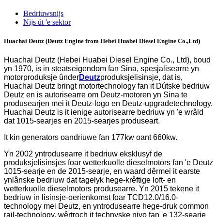
Bedriuwsnijs
Nijs út 'e sektor
Huachai Deutz (Deutz Engine from Hebei Huabei Diesel Engine Co.,Ltd)
Huachai Deutz (Hebei Huabei Diesel Engine Co., Ltd), boud
yn 1970, is in steatseigendom fan Sina, spesjalisearre yn
motorproduksje ûnder
Deutz
produksjelisinsje, dat is,
Huachai Deutz bringt motortechnology fan it Dútske bedriuw
Deutz en is autorisearre om Deutz-motoren yn Sina te
produsearjen mei it Deutz-logo en Deutz-upgradetechnology.
Huachai Deutz is it ienige autorisearre bedriuw yn 'e wrâld
dat 1015-searjes en 2015-searjes produseart.
It kin generators oandriuwe fan 177kw oant 660kw.
Yn 2002 yntrodusearre it bedriuw eksklusyf de
produksjelisinsjes foar wetterkuolle dieselmotors fan 'e Deutz
1015-searje en de 2015-searje, en waard dêrmei it earste
ynlânske bedriuw dat tagelyk hege-krêftige loft- en
wetterkuolle dieselmotors produsearre. Yn 2015 tekene it
bedriuw in lisinsje-oerienkomst foar TCD12.0/16.0-
technology mei Deutz, en yntrodusearre hege-druk common
rail-technology, wêrtroch it technyske nivo fan 'e 132-searje