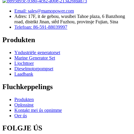
Email: sales@mamopower.com
Adres: 17F, it 4e gebou, wusibei Tahoe plaza, 6 Banzhong
road, distrikt Jinan, stêd Fuzhou, provinsje Fujian, Sina
Telefoan: 86-591-88039997
Produkten
Yndustriële generatorset
Marine Generator Set
Ljochttoer
Dieselmotorpompset
Laadbank
Fluchkeppelings
Produkten
Oplossing
Kontakt mei ús opnimme
Oer ús
FOLGJE ÚS