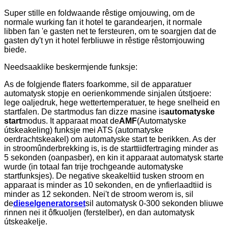
Super stille en foldwaande rêstige omjouwing, om de
normale wurking fan it hotel te garandearjen, it normale
libben fan 'e gasten net te fersteuren, om te soargjen dat de
gasten dy't yn it hotel ferbliuwe in rêstige rêstomjouwing
biede.
Needsaaklike beskermjende funksje:
As de folgjende flaters foarkomme, sil de apparatuer
automatysk stopje en oerienkommende sinjalen útstjoere:
lege oaljedruk, hege wettertemperatuer, te hege snelheid en
startfalen. De startmodus fan dizze masine is
automatyske
start
modus. It apparaat moat de
AMF
(Automatyske
útskeakeling) funksje mei ATS (automatyske
oerdrachtskeakel) om automatyske start te berikken. As der
in stroomûnderbrekking is, is de starttiidfertraging minder as
5 sekonden (oanpasber), en kin it apparaat automatysk starte
wurde (in totaal fan trije trochgeande automatyske
startfunksjes). De negative skeakeltiid tusken stroom en
apparaat is minder as 10 sekonden, en de ynfierlaadtiid is
minder as 12 sekonden. Nei't de stroom werom is, sil
de
dieselgeneratorset
sil automatysk 0-300 sekonden bliuwe
rinnen nei it ôfkuoljen (ferstelber), en dan automatysk
útskeakelje.