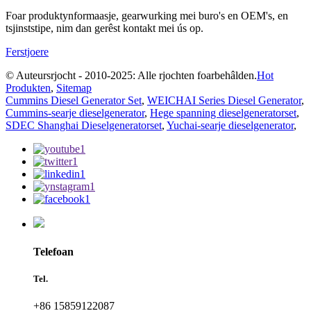
Foar produktynformaasje, gearwurking mei buro's en OEM's, en
tsjinststipe, nim dan gerêst kontakt mei ús op.
Ferstjoere
© Auteursrjocht - 2010-2025: Alle rjochten foarbehâlden.
Hot
Produkten
,
Sitemap
Cummins Diesel Generator Set
,
WEICHAI Series Diesel Generator
,
Cummins-searje dieselgenerator
,
Hege spanning dieselgeneratorset
,
SDEC Shanghai Dieselgeneratorset
,
Yuchai-searje dieselgenerator
,
Telefoan
Tel.
+86 15859122087