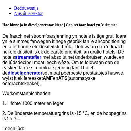
Bedriuwsnijs
Nijs út 'e sektor
Hoe kinne jo in dieselgenerator kieze | Gen-set foar hotel yn 'e simmer
De fraach nei stroomfoarsjenning yn hotels is tige grut, foaral
yn 'e simmer, fanwegen it hege gebrûk fan 'e airconditioning
en allerhanne elektrisiteitsferbrûk. It foldwaan oan 'e fraach
nei elektrisiteit is ek de earste prioriteit fan grutte hotels. De
hotels
streamtafier
mei absolút net ûnderbrutsen wurde, en
de lûdsdecibel moat leech wêze. Om te foldwaan oan de
easken fan 'e stroomfoarsjenning fan it hotel,
de
dieselgenerator
set moat poerbêste prestaasjes hawwe,
wylst it ek fereasket
AMF
en
ATS
(automatyske
oerdrachtskeakel).
Wurkomstannichheden:
1. Hichte 1000 meter en leger
2. De ûnderste temperatuergrins is -15 °C, en de boppegrins
is 55 °C.
Leech lûd: