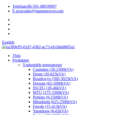
Telefoan:
86-591-88039997
E-post:
sales@mamopower.com
English
Thús
Produkten
Yndustriële generatorset
Cummins (20-2500kVA)
Deutz (20-825kVA)
Boudewyn (500-3025kVA)
Doosan (62-1000kVA)
ISUZU (20-46kVA)
MTU (275-3300kVA)
Perkins (9-2500kVA)
Mitsubishi (625-2500kVA)
Fawde (15-413kVA)
Yangdong (8-83kVA)