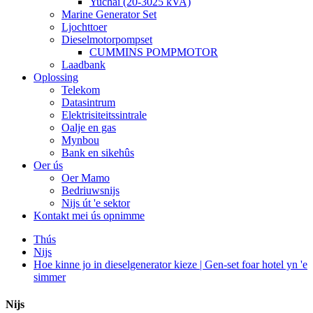
Yuchai (20-3025 kVA)
Marine Generator Set
Ljochttoer
Dieselmotorpompset
CUMMINS POMPMOTOR
Laadbank
Oplossing
Telekom
Datasintrum
Elektrisiteitssintrale
Oalje en gas
Mynbou
Bank en sikehûs
Oer ús
Oer Mamo
Bedriuwsnijs
Nijs út 'e sektor
Kontakt mei ús opnimme
Thús
Nijs
Hoe kinne jo in dieselgenerator kieze | Gen-set foar hotel yn 'e
simmer
Nijs